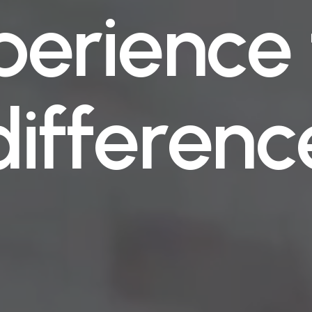
p
e
r
i
e
n
c
e
d
i
f
f
e
r
e
n
c