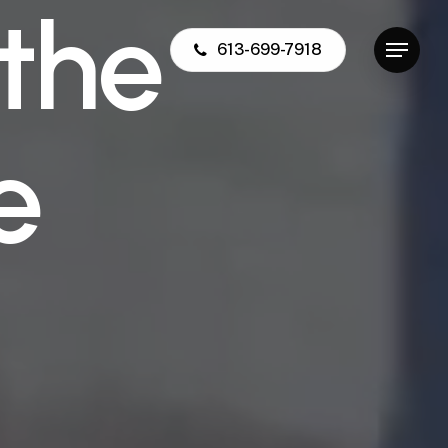
t
h
e
613-699-7918
Menu
e